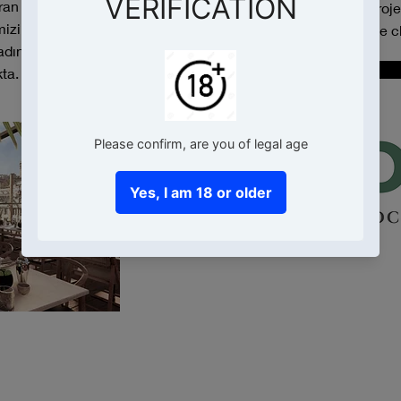
ran Rooftail
This is your Proj
imizin deneyimlerini
Text" or double cl
adına bu kısa
kta.
Düğme