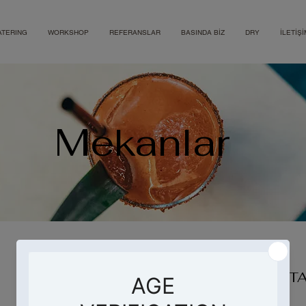
ATERING
WORKSHOP
REFERANSLAR
BASINDA BİZ
DRY
İLETİŞİ
Mekanlar
DRY COCKTA