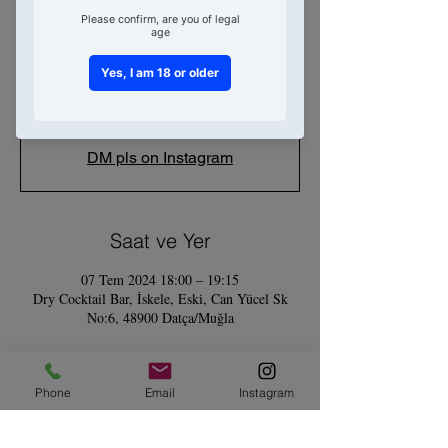
Atölyesi
07 Tem Paz
  |  
Dry Cocktail Bar
No Cheers, No Story!
Tickets Unavailable
DM pls on Instagram
Saat ve Yer
07 Tem 2024 18:00 – 19:15
Dry Cocktail Bar, İskele, Eski, Can Yücel Sk
No:6, 48900 Datça/Muğla
Etkinlik hakkında
Phone
Email
Instagram
Workshoplarımız 1 saat 15 dk sürüyor.
Toplam 2 adet kokteyl yapıp tüketiyor olacağız.