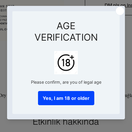
DM pls on In
Saat ve Yer
06 Tem 2024 18:00 – 19:15
Dry Cocktail Bar, İskele, Eski, Can Yücel Sk No:6, 48900 Datça/Muğl
Etkinlik hakkında