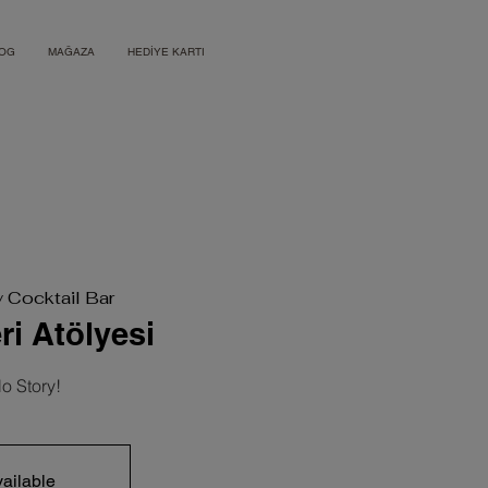
OG
MAĞAZA
HEDİYE KARTI
y Cocktail Bar
ri Atölyesi
o Story!
ailable