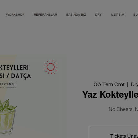
WORKSHOP
REFERANSLAR
BASINDA BİZ
DRY
İLETİŞİM
BL
06 Tem Cmt
  |  
Dr
Yaz Kokteylle
No Cheers, N
Tickets Unav