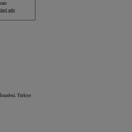
palı
leri gör
stanbul, Türkiye