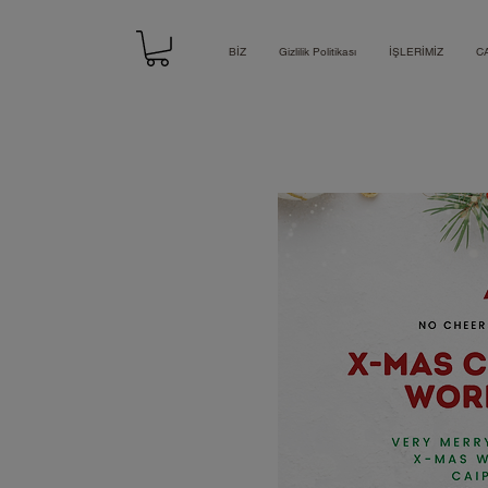
BİZ
Gizlilik Politikası
İŞLERİMİZ
C