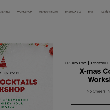
ATERING
WORKSHOP
REFERANSLAR
BASINDA BİZ
DRY
İLETİŞİ
03 Ara Paz
  |  
Rooftail 
X-mas Co
Works
No Cheers, N