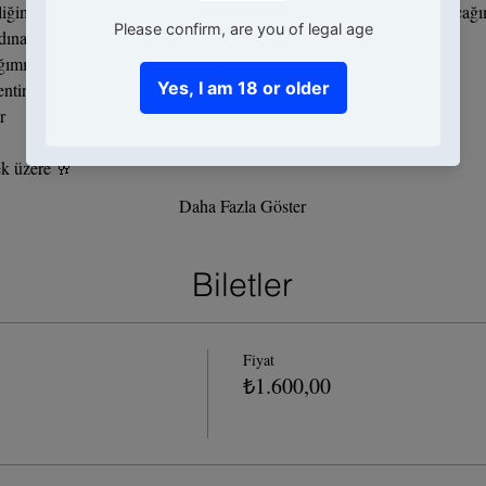
liğimizde birlikte 3 kokteyl hazırlayacağız ve tarifini sizinle paylaşacağ
dına varacağız.
ğımız 3 kokteyl :
ntini
r
ek üzere 🥂
Daha Fazla Göster
Biletler
Fiyat
₺1.600,00