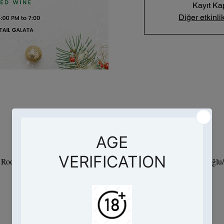
Kayıt Ka
Diğer etkinlik
Saat ve Yer
03 Ara 2023 17:00 – 19:00
- Root Hotel, Hacımimi, Necatibey Cd. No:95 D:Kat 9, 34425 Beyoğlu/İ
Etkinlik hakkında