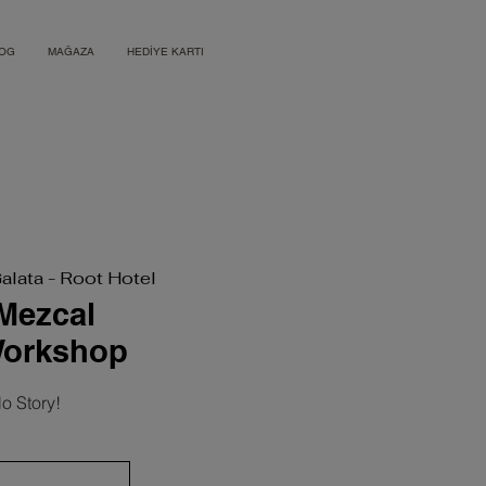
OG
MAĞAZA
HEDİYE KARTI
Galata - Root Hotel
Mezcal
Workshop
o Story!