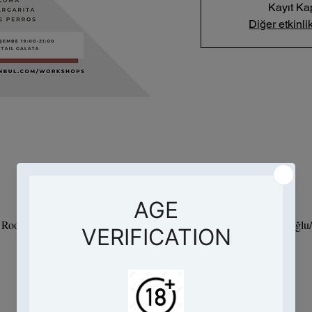
Kayıt Ka
Diğer etkinlik
Saat ve Yer
07 Mar 2024 19:00 – 21:00
- Root Hotel, Hacımimi, Necatibey Cd. No:95 D:Kat 9, 34425 Beyoğlu/İ
Etkinlik hakkında