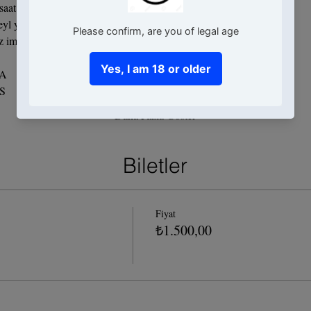
aat sürüyor.
yl yapıp tüketiyor olacağız.
z imza kokteyller;
A
S
Daha Fazla Göster
Biletler
Fiyat
₺1.500,00