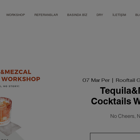
WORKSHOP
REFERANSLAR
BASINDA BİZ
DRY
İLETİŞİM
BL
07 Mar Per
  |  
Rooftail 
Tequila&
Cocktails 
No Cheers, N