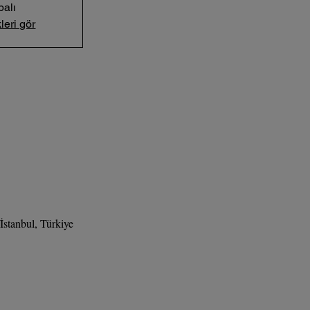
palı
leri gör
stanbul, Türkiye