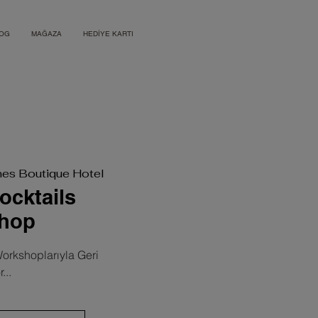
OG
MAĞAZA
HEDİYE KARTI
mes Boutique Hotel
cktails
hop
Workshoplarıyla Geri
...