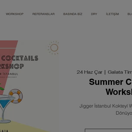
WORKSHOP
REFERANSLAR
BASINDA BİZ
DRY
İLETİŞİM
BL
24 Haz Çar
  |  
Galata Ti
Summer Co
Works
Jigger İstanbul Kokteyl 
Dönüyor