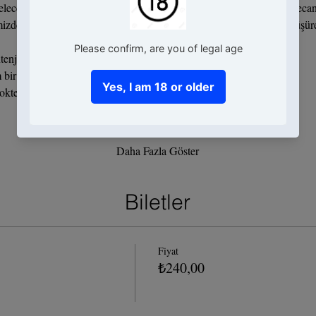
lecek olmanın, birlikte yeniden üretecek ve eğlenecek olmanın heyecanın
tenjan 5.
bir terasta buluşuyoruz. 
okteyl hazırlayıp tüketeceğiz, menümüz ise şöyle:
Daha Fazla Göster
Biletler
Fiyat
₺240,00