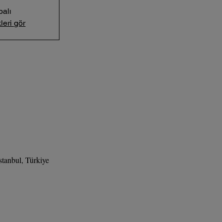
palı
leri gör
tanbul, Türkiye