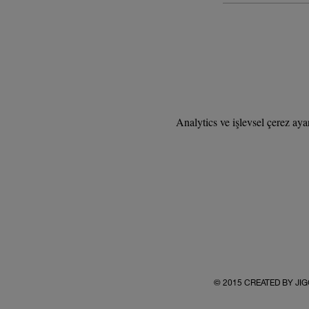
Analytics ve işlevsel çerez aya
© 2015 CREATED BY J
www.jiggeristanbul.com