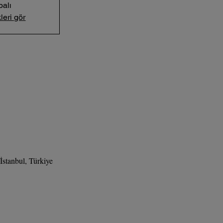
palı
leri gör
stanbul, Türkiye