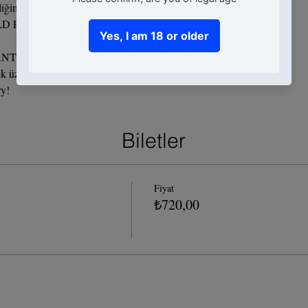
liğimizde birlikte 3 kokteyl hazırlayacağız :
D FASHIONED
ANT
ek üzere 🥂
ry!
Biletler
Fiyat
₺720,00