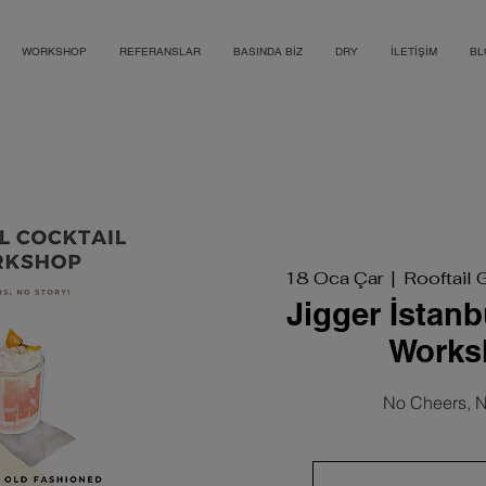
WORKSHOP
REFERANSLAR
BASINDA BİZ
DRY
İLETİŞİM
BL
18 Oca Çar
  |  
Rooftail 
Jigger İstanb
Works
No Cheers, N