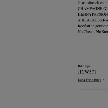
2 saat sürecek etkin
CHAMPAGNE OL
HENNYPASSION
X BLACKCURR
Rooftail'de görüşm
No Cheers, No Sto
Bilet tipi
JICW571
Daha Fazla Bilgi