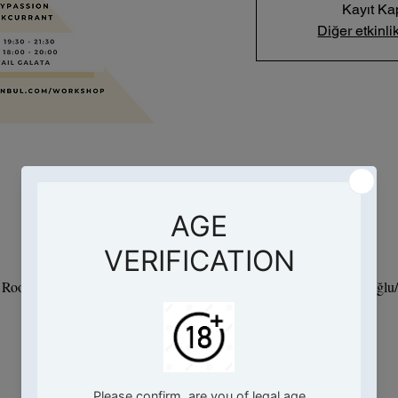
Kayıt Ka
Diğer etkinlik
Saat ve Yer
18 Oca 2023 19:30 – 21:30
- Root Hotel, Hacımimi, Necatibey Cd. No:95 D:Kat 9, 34425 Beyoğlu/İ
Etkinlik hakkında