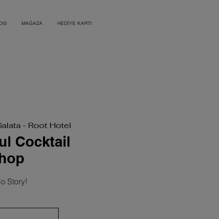
OG
MAĞAZA
HEDİYE KARTI
Galata - Root Hotel
ul Cocktail
hop
o Story!