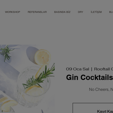
WORKSHOP
REFERANSLAR
BASINDA BİZ
DRY
İLETİŞİM
BL
09 Oca Sal
  |  
Rooftail 
Gin Cocktail
No Cheers, N
Kayıt Ka