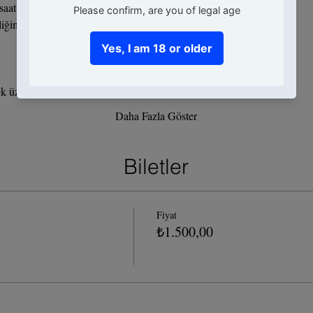
at sürüyor, 3 kokteyl üretip tüketiyor olacağız.
liğimizde birlikte hazırlayacağımız kokteyller :
ek üzere 🥂
Daha Fazla Göster
Biletler
Fiyat
₺1.500,00