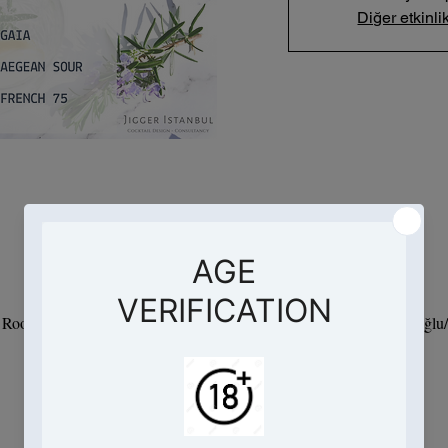
Diğer etkinlik
Saat ve Yer
09 Oca 2024 19:00 – 21:00
- Root Hotel, Hacımimi, Necatibey Cd. No:95 D:Kat 9, 34425 Beyoğlu/İ
Etkinlik hakkında