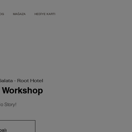
OG
MAĞAZA
HEDİYE KARTI
Galata - Root Hotel
s Workshop
o Story!
palı