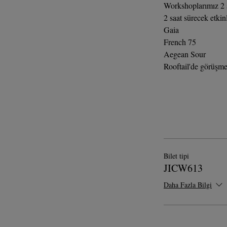
Workshoplarımız 2 sa
2 saat sürecek etkin
Gaia
French 75
Aegean Sour
Rooftail'de görüşm
Bilet tipi
JICW613
Daha Fazla Bilgi