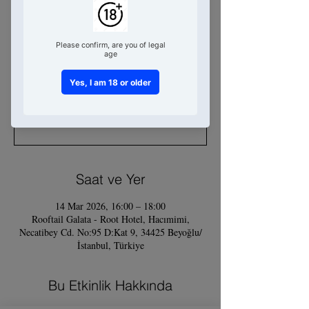
Cocktails Workshop
Sat 14 Mar
  |  
Rooftail Galata - Root
Hotel
No Cheers, No Story!
Tickets Unavailable
DM pls on Instagram
Saat ve Yer
14 Mar 2026, 16:00 – 18:00
Rooftail Galata - Root Hotel, Hacımimi,
Necatibey Cd. No:95 D:Kat 9, 34425 Beyoğlu/
İstanbul, Türkiye
Bu Etkinlik Hakkında