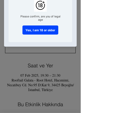
Cocktails Workshop
Fri 07 Feb
  |  
Rooftail Galata - Root
Hotel
No Cheers, No Story!
Tickets Unavailable
DM pls on Instagram
Saat ve Yer
07 Feb 2025, 19:30 – 21:30
Rooftail Galata - Root Hotel, Hacımimi,
Necatibey Cd. No:95 D:Kat 9, 34425 Beyoğlu/
İstanbul, Türkiye
Bu Etkinlik Hakkında