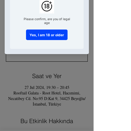
Cocktails Workshop
Sat 27 Jul
  |  
Rooftail Galata - Root
Hotel
No Cheers, No Story!
Tickets Unavailable
DM pls on Instagram
Saat ve Yer
27 Jul 2024, 19:30 – 20:45
Rooftail Galata - Root Hotel, Hacımimi,
Necatibey Cd. No:95 D:Kat 9, 34425 Beyoğlu/
İstanbul, Türkiye
Bu Etkinlik Hakkında